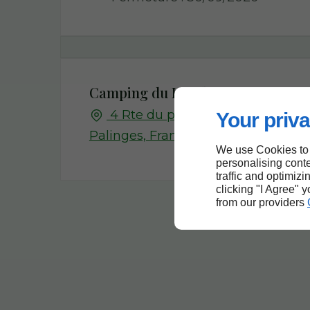
Camping du Lac de Paninges
4 Rte du plan d'eau, 71430
Your priva
Palinges, France
We use Cookies to
personalising conte
traffic and optimizi
clicking "I Agree" 
from our providers