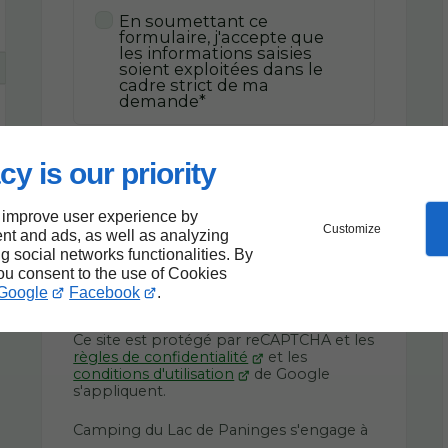
En soumettant ce
formulaire, j'accepte que
les informations saisies
soient exploitées dans le
cadre strict de ma
demande*
cy is our priority
Envoyer
 improve user experience by
*Ces champs sont obligatoires
Customize
nt and ads, as well as analyzing
ng social networks functionalities. By
you consent to the use of Cookies
Google
Facebook
.
Ce site est protégé par reCAPTCHA et les
règles de confidentialité
et les
conditions d'utilisation
de Google
s'appliquent.
Camping du Lac de Paninges s'engage à