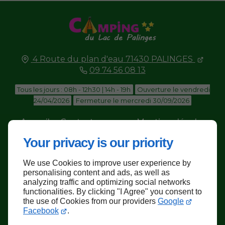
4 Route du plan d'eau
71430
PALINGES
09 74 56 08 13
Tous les jours : 08h - 12h30 | 14h - 19h
Ouverture le vendredi
24/04/2026
Fermeture le mercredi 30/09/2026
Accueil
Contactez-nous
Mentions légales
Plan du site
Your privacy is our priority
We use Cookies to improve user experience by
personalising content and ads, as well as
analyzing traffic and optimizing social networks
functionalities. By clicking "I Agree" you consent to
Haut de page
the use of Cookies from our providers
Google
Facebook
.